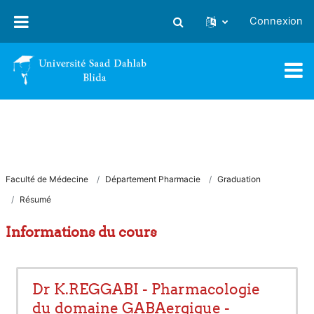
Passer au contenu principal
Connexion
Activer/désactiver la saisie
Faculté de Médecine
Département Pharmacie
Graduation
Résumé
Informations du cours
Dr K.REGGABI - Pharmacologie
du domaine GABAergique -