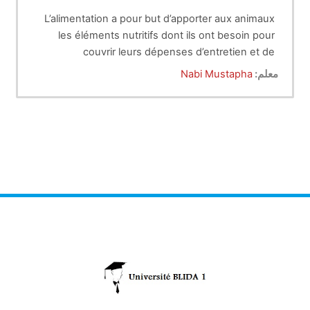
L’alimentation a pour but d’apporter aux animaux
les éléments nutritifs dont ils ont besoin pour
couvrir leurs dépenses d’entretien et de
production. Les besoins nutritifs étaient en
معلم:
Nabi Mustapha
premier lieu représentés essentiellement par les
protides, les glucides et les lipides. Par la suite,
les expériences sur animaux ont permis de
reconnaître l’importance des matières minérales,
des vitamines, des acides aminés essentiels, des
oligoéléments et des acides gras volatils
essentiels dans l’organisme des animaux.