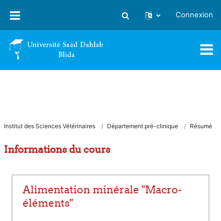
Passer au contenu principal
Connexion
Activer/désactiver la saisie
Institut des Sciences Vétérinaires
Département pré-clinique
Résumé
Informations du cours
Alimentation minérale "Macro-
éléments"