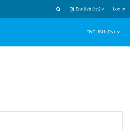
English ‎(en)‎
Log in
Toggle search input
ENGLISH ‎(EN)‎