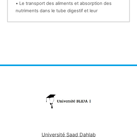
• Le transport des aliments et absorption des
nutriments dans le tube digestif et leur
acheminement vers les organes ;
• Le transport d’éléments chimiques en tant que
solvant ;
• L’évacuation des déchets : urine, sueur ;
• La participation à de nombreuses réactions
biochimiques ;
• La régulation de la température corporelle.
Université Saad Dahlab