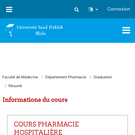
Passer au contenu principal
Connexion
Activer/désactiver la saisie
Faculté de Médecine
Département Pharmacie
Graduation
Résumé
Informations du cours
COURS PHARMACIE
HOSPITALIÈRE