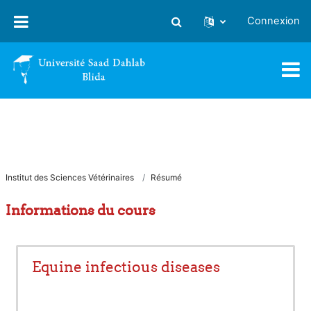
Passer au contenu principal
Connexion
Activer/désactiver la saisie
Institut des Sciences Vétérinaires
Résumé
Informations du cours
Equine infectious diseases