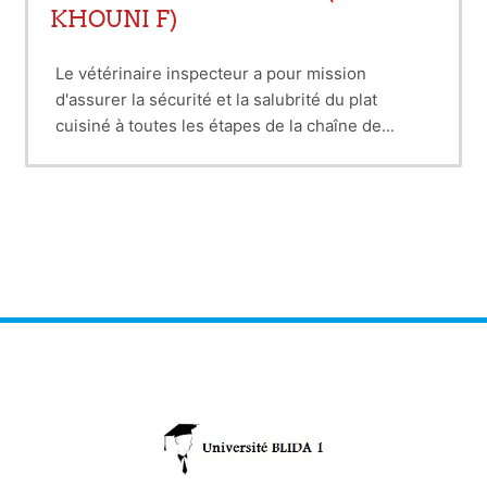
KHOUNI F)
Le vétérinaire inspecteur a pour mission
d'assurer la sécurité et la salubrité du plat
cuisiné à toutes les étapes de la chaîne de
fabrication.
La mise en place des bonnes pratiques
d'hygiène, du système HACCP, ainsi que la
maîtrise de la traçabilité (Plan de maîtrise
sanitaire), est plus que nécessaire pour garantir
l'hygiène et la sécurité sanitaire du plat cuisiné
dans une restauration collective.