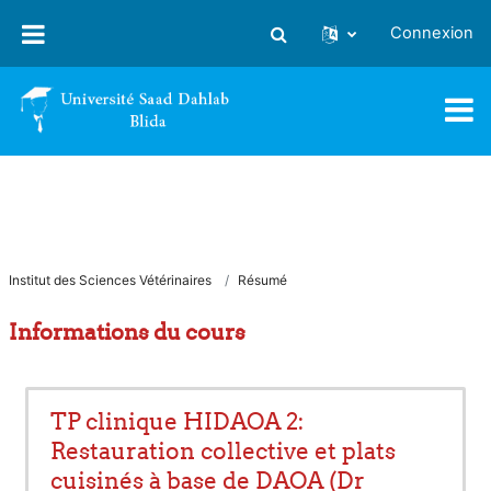
Passer au contenu principal
Connexion
Activer/désactiver la saisie
Institut des Sciences Vétérinaires
Résumé
Informations du cours
TP clinique HIDAOA 2:
Restauration collective et plats
cuisinés à base de DAOA (Dr