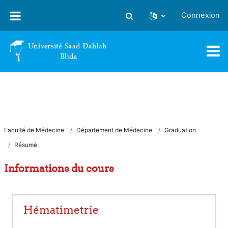
Passer au contenu principal
Connexion
Activer/désactiver la saisie
Faculté de Médecine
Département de Médecine
Graduation
Résumé
Informations du cours
Hématimetrie