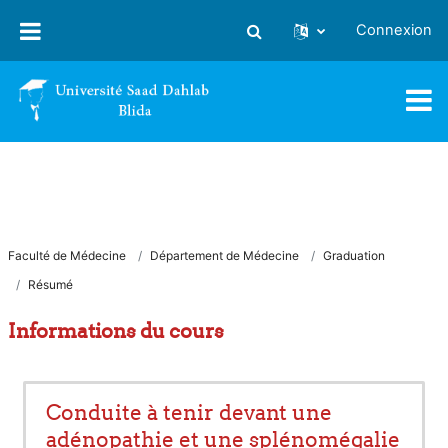
Passer au contenu principal
Connexion
Activer/désactiver la saisie
Faculté de Médecine
Département de Médecine
Graduation
Résumé
Informations du cours
Conduite à tenir devant une
adénopathie et une splénomégalie