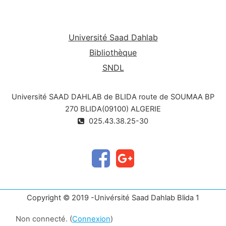
Éliminer ce qui n’est pas splénomégalie :Diagnostic
différentiel :
-Tumeur de l’angle colique gauche.
-Tumeur
-Gros rein
Université Saad Dahlab
du mésentère.
-Tumeur de la queue du pancréas.
-
Bibliothèque
Hypertrophie du lobe gauche du foie.
SNDL
Rechercher une étiologie : Diagnostic
étiologique
:L'intérrogatoire,l'éxamen clinique,les
examens para cliniques,les
Université SAAD DAHLAB de BLIDA route de SOUMAA BP
étiologies
(splénomégalies hématologiques et non
270 BLIDA(09100) ALGERIE
hématologiques)
025.43.38.25-30
Copyright © 2019 -Univérsité Saad Dahlab Blida 1
Non connecté. (
Connexion
)