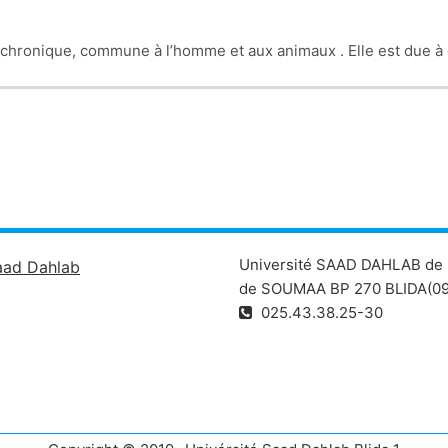
e chronique, commune à l’homme et aux animaux . Elle est due 
aractéristique, mais pas nécessairement pathognomonique, est l
alement contagieuse (MRLC) . Zoonose majeure qui sévit dans le
Université SAAD DAHLAB de 
aad Dahlab
de SOUMAA BP 270 BLIDA(09
025.43.38.25-30