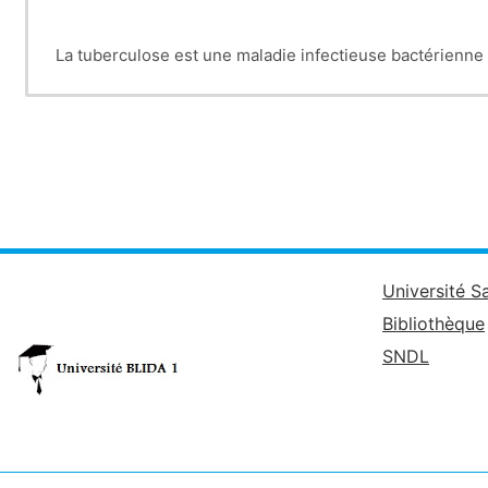
La tuberculose est une maladie infectieuse bactérienn
« complexe tuberculosis », dont la lésion anatomique c
maladie à déclaration obligatoire , maladie réputée lég
Université S
Bibliothèque
SNDL