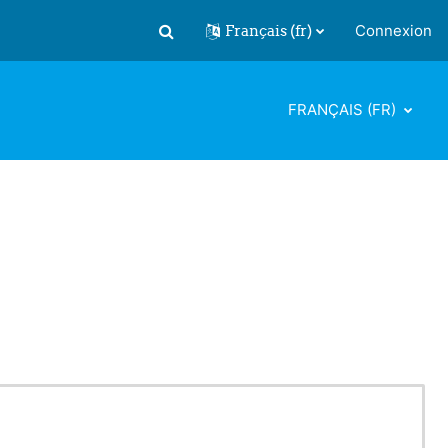
Français ‎(fr)‎
Connexion
Activer/désactiver la saisie de recherch
FRANÇAIS ‎(FR)‎