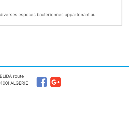
à diverses espèces bactériennes appartenant au
e nodule granulomateux « tubercule » . C’est une
 monde entier.
BLIDA route
100) ALGERIE