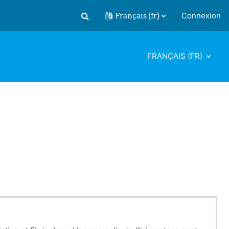
Français ‎(fr)‎
Connexion
Activer/désactiver la saisie de recherch
FRANÇAIS ‎(FR)‎