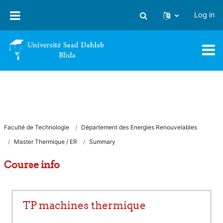
Skip to main content
Log in
Toggle search input
Faculté de Technologie
Département des Energies Renouvelables
Master Thermique / ER
Summary
Course info
TP machines thermique