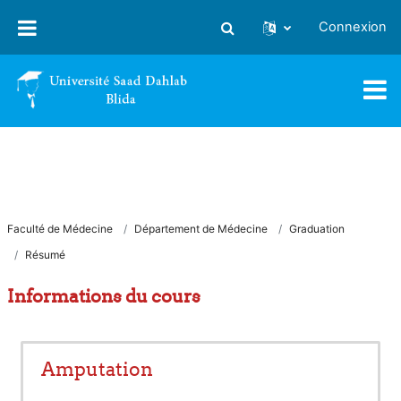
Passer au contenu principal
Connexion
Activer/désactiver la saisie
Faculté de Médecine
Département de Médecine
Graduation
Résumé
Informations du cours
Amputation