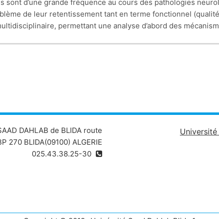
s sont d’une grande fréquence au cours des pathologies neurolo
oblème de leur retentissement tant en terme fonctionnel (qualit
 multidisciplinaire, permettant une analyse d’abord des mécani
tiel retentissement à l’aide des données cliniques (catalogue 
ical (médications à tropisme vésical ou sphinctérien, toxine bot
echniques chirurgicales (entérocystoplastie, sphinctérotomie, sph
 échographique, biologique) de ces vessies neurogènes est fond
 SAAD DAHLAB de BLIDA route
Universit
P 270 BLIDA(09100) ALGERIE
025.43.38.25-30