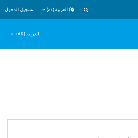
العربية ‎(ar)‎
تسجيل الدخول
تبديل إدخال البحث
العربية ‎(AR)‎