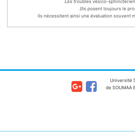
Les troubles vésico-sphinctérien
Ils posent toujours le pr
Ils nécessitent ainsi une évaluation souvent
urodynamiques et secondairement d’évaluer leur poten
Leur traitement est indispensable, qu’il soit méd
t
Le suivi clinique et paraclinique (urodynamique,
Université
de SOUMAA B