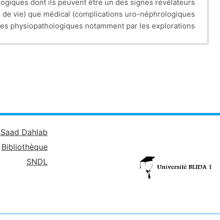
giques dont ils peuvent être un des signes révélateurs.
é de vie) que médical (complications uro-néphrologiques).
smes physiopathologiques notamment par les explorations
mictionnel, scores de symptômes et de qualité de vie) et
paracliniques (radiologiques et biologiques).
ulique, autosondage), ou qu’il fasse appel aux différentes
incter artificiel, neuromodulation des racines sacrées...).
amental en termes de confort du patient et de pronostic.
é Saad Dahlab
Bibliothèque
SNDL