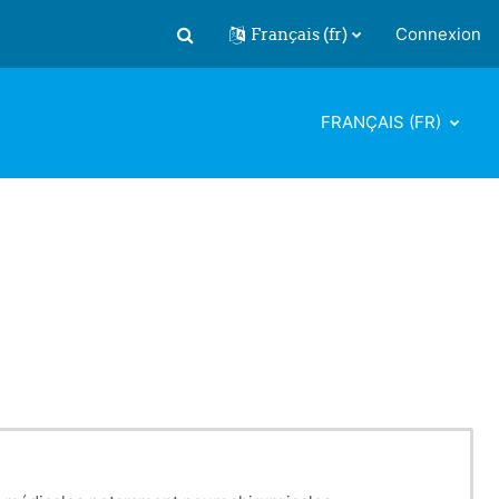
Français ‎(fr)‎
Connexion
Activer/désactiver la saisie de recherch
FRANÇAIS ‎(FR)‎