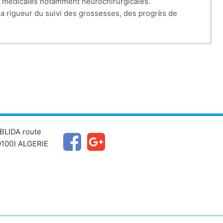
es médicales notamment neurochirurgicales.
la rigueur du suivi des grossesses, des progrès de
qui conditionnent le plus souvent leur pronostic vital.
escence, monde du travail…) générant ainsi un réel
nuel environs 170000 DA (anticholinergiques, sondes,
BLIDA route
 a revu à la baisse.
100) ALGERIE