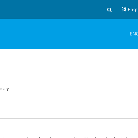
Engl
Toggle search
ENG
mary