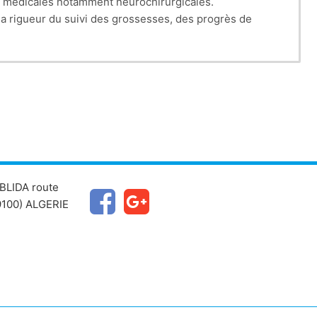
es médicales notamment neurochirurgicales.
la rigueur du suivi des grossesses, des progrès de
qui conditionnent le plus souvent leur pronostic vital.
escence, monde du travail…) générant ainsi un réel
nuel environs 170000 DA (anticholinergiques, sondes,
BLIDA route
 a revu à la baisse.
100) ALGERIE