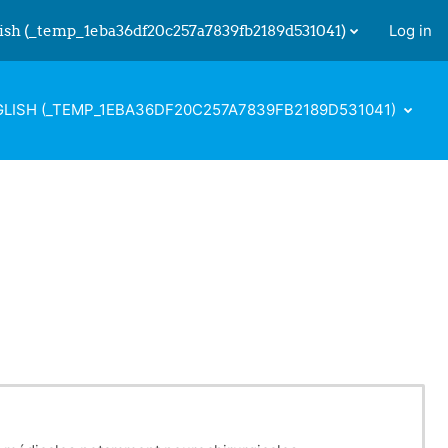
ish ‎(_temp_1eba36df20c257a7839fb2189d531041)‎
Log in
 input
LISH ‎(_TEMP_1EBA36DF20C257A7839FB2189D531041)‎