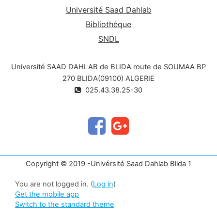
Université Saad Dahlab
- En Algérie : aucune estimation officielle.
(Estimation lors d’une étude faite au service MPR
Bibliothèque
du CHU de Blida) coût annuel environs 170000
SNDL
DA (anticholinergiques, sondes, garnitures,
- En France : coût des différentes protections
péniflow, écho trimestrielle + bilan biologique...).
estimé à 1200 à 2000 euro/an.
Université SAAD DAHLAB de BLIDA route de SOUMAA BP
Actuellement, depuis le remboursement des
- Aux USA : le coût de la prise en charge d’un SB,
270 BLIDA(09100) ALGERIE
sondes ce prix a revu à la baisse.
durant toute sa vie, varie entre 530 000 et 1
025.43.38.25-30
million de dollars.
Copyright © 2019 -Univérsité Saad Dahlab Blida 1
You are not logged in. (
Log in
)
Get the mobile app
Switch to the standard theme