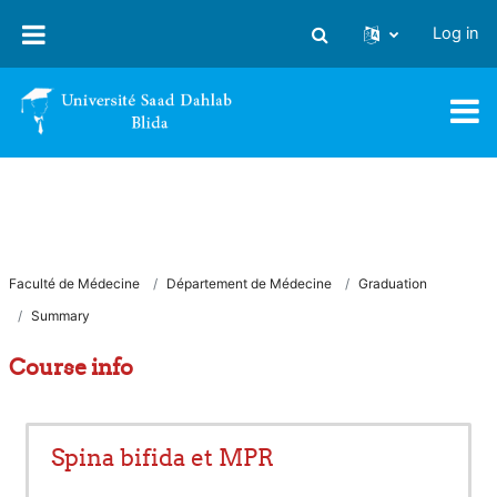
Skip to main content
Log in
Toggle search input
Faculté de Médecine
Département de Médecine
Graduation
Summary
Course info
Spina bifida et MPR