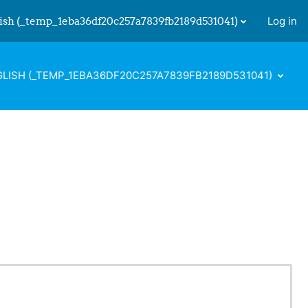
ish ‎(_temp_1eba36df20c257a7839fb2189d531041)‎
Log in
 input
LISH ‎(_TEMP_1EBA36DF20C257A7839FB2189D531041)‎