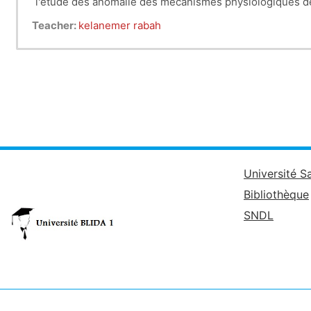
l'etude des anomalie des mecanismes physiologiques 
Teacher:
kelanemer rabah
Université S
Bibliothèque
SNDL