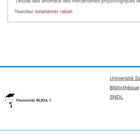
l'etude des anomalie des mecanismes physiologiques 
Teacher:
kelanemer rabah
Université S
Bibliothèque
SNDL