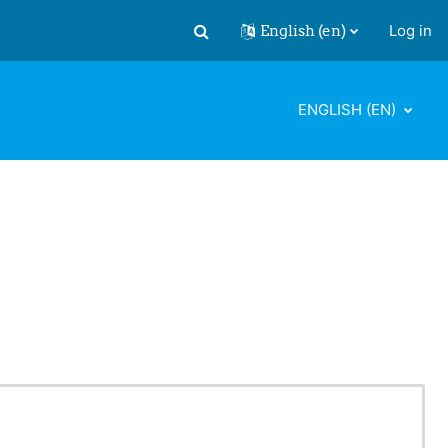
English ‎(en)‎
Log in
Toggle search input
ENGLISH ‎(EN)‎