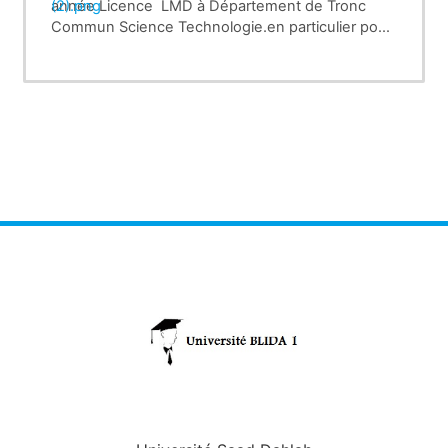
(2).png
année Licence LMD à Département de Tronc
Commun Science Technologie.en particulier pour
les groupes suivants B6,C6,D9,E8,F6 et G2