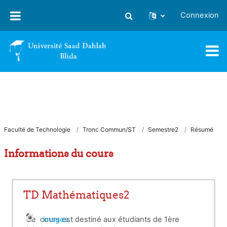
Passer au contenu principal
Connexion
Activer/désactiver la saisie
Faculté de Technologie
Tronc Commun/ST
Semestre2
Résumé
Informations du cours
TD Mathématiques2
Ce cours est destiné aux étudiants de 1ère
images