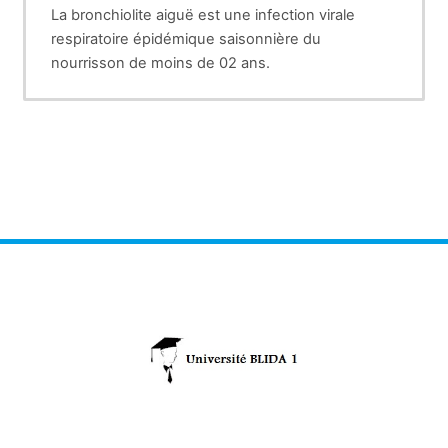
La bronchiolite aiguë est une infection virale
respiratoire épidémique saisonnière du
nourrisson de moins de 02 ans.
Sa survenue sous forme d’épidémie durant la
période automno-hivernale constitue un
problème de santé publique dans la mesure où
elle engendre un nombre élevé de cas avec pour
conséquence un engorgement des services de
santé au niveau des consultations, des services
d’accueil des urgences et d’hospitalisation de
pédiatrie