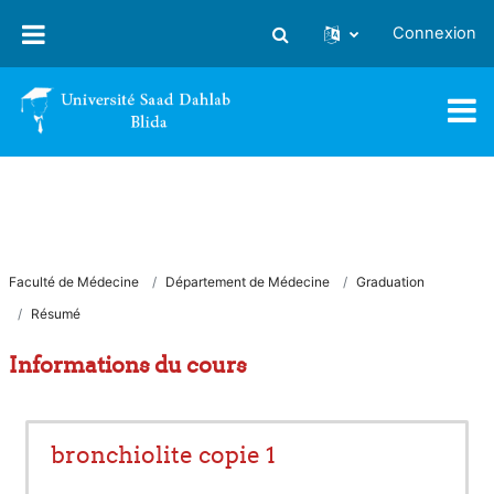
Passer au contenu principal
Connexion
Activer/désactiver la saisie
Faculté de Médecine
Département de Médecine
Graduation
Résumé
Informations du cours
bronchiolite copie 1