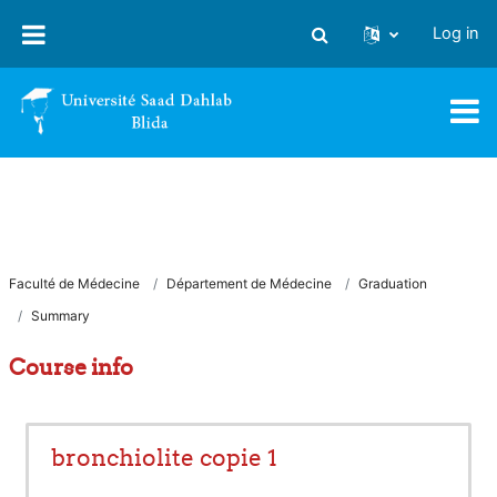
Skip to main content
Log in
Toggle search input
Faculté de Médecine
Département de Médecine
Graduation
Summary
Course info
bronchiolite copie 1