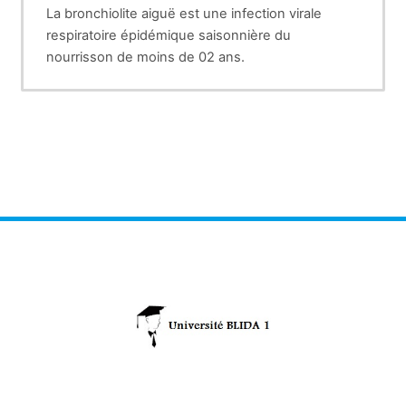
La bronchiolite aiguë est une infection virale
respiratoire épidémique saisonnière du
nourrisson de moins de 02 ans.
Sa survenue sous forme d’épidémie durant la
période automno-hivernale constitue un
problème de santé publique dans la mesure où
elle engendre un nombre élevé de cas avec pour
conséquence un engorgement des services de
santé au niveau des consultations, des services
d’accueil des urgences et d’hospitalisation de
pédiatrie