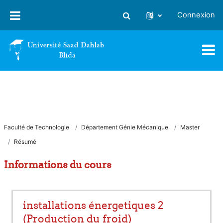
Passer au contenu principal
Connexion
Activer/désactiver la saisie
Faculté de Technologie
Département Génie Mécanique
Master
Résumé
Informations du cours
installations énergetiques 2
(Production du froid)