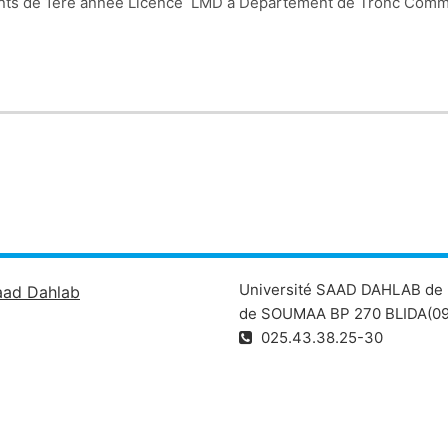
ants de 1ère année Licence LMD à Département de Tronc Commu
Université SAAD DAHLAB de 
aad Dahlab
de SOUMAA BP 270 BLIDA(09
025.43.38.25-30