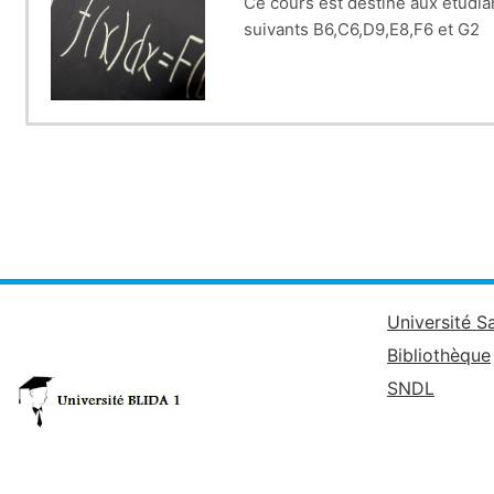
Ce cours est destiné aux étudi
suivants B6,C6,D9,E8,F6 et G2
Université S
Bibliothèque
SNDL