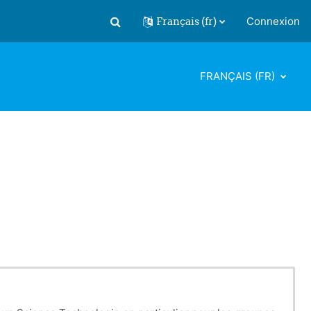
Français ‎(fr)‎
Connexion
Activer/désactiver la saisie de recherch
FRANÇAIS ‎(FR)‎