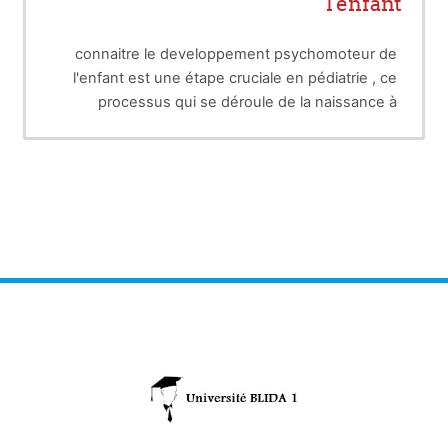
l'enfant
connaitre le developpement psychomoteur de
l'enfant est une étape cruciale en pédiatrie , ce
processus qui se déroule de la naissance à
il implique les facultés physiques ,,sensorielles
l'adolescence permet à l'enfant de s'adapter à
,cognitives et relationnelles de l'enfant
son environnement
chaque age a ses particularités et ses spécificités
, comportant ainsi les différentes acquisitions de
l'enfant