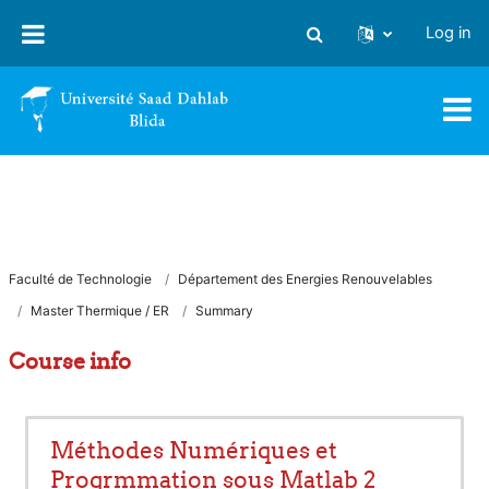
Skip to main content
Log in
Toggle search input
Faculté de Technologie
Département des Energies Renouvelables
Master Thermique / ER
Summary
Course info
Méthodes Numériques et
Progrmmation sous Matlab 2