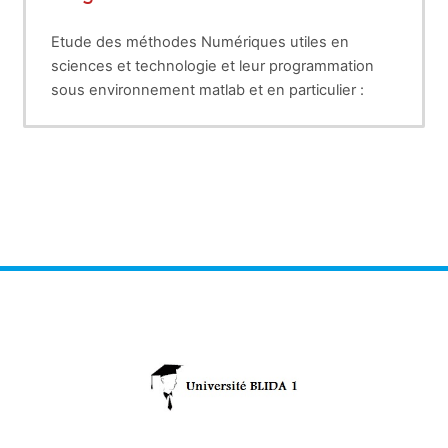
Etude des méthodes Numériques utiles en
sciences et technologie et leur programmation
sous environnement matlab et en particulier :
- Résolution des systèmes d'équations non
linéaires
- Méthode des moindres carrés
- Méthode des moindres carés non linéaire
- Intégration numérique
- Résolution des équations différentielles d'ordre
n
- Résolution des d'équations aux dérivées
partielles (Fourrier, Laplace)
Chaque cours (présentation du problème et des
méthodes de résolution) est suivi d'une
application pratique sur machine (TP)