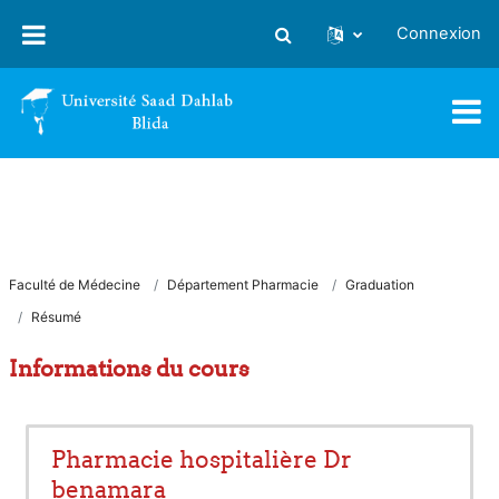
Passer au contenu principal
Connexion
Activer/désactiver la saisie
Faculté de Médecine
Département Pharmacie
Graduation
Résumé
Informations du cours
Pharmacie hospitalière Dr
benamara