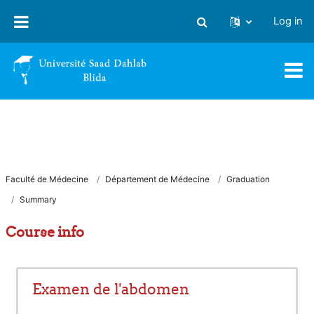
Skip to main content
Log in
Toggle search input
Faculté de Médecine
Département de Médecine
Graduation
Summary
Course info
Examen de l'abdomen