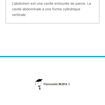
L’abdomen est une cavité entourée de parois. La
cavité abdominale a une forme cylindrique
verticale.
Les étapes de l’examen clinique :
1.
Interrogatoire
2. Inspection
3. Auscultation
4
. Percussion
5
. Palpation
6
. L’examen physique du foie
7. l’examen physique de la rate
8.
l’examen physique des reins
9
. l’examen physique de la vessie
10
. Palpation des orifices herniaires cruraux et
inguinaux
11.
Examen de la marge anale et du rectum: