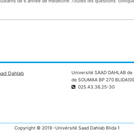
udiants de 6 année de médecine .Toutes les questions cliniques
Université SAAD DAHLAB de 
aad Dahlab
de SOUMAA BP 270 BLIDA(09
025.43.38.25-30
Copyright © 2019 -Univérsité Saad Dahlab Blida 1