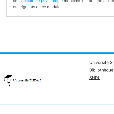
ce
fascicule de psychologie
médicale est destiné aux ét
enseignants de ce module.
Université S
Bibliothèque
SNDL