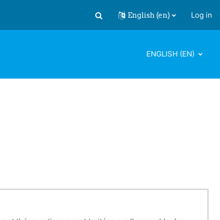
English ‎(en)‎
Log in
Toggle search input
ENGLISH ‎(EN)‎