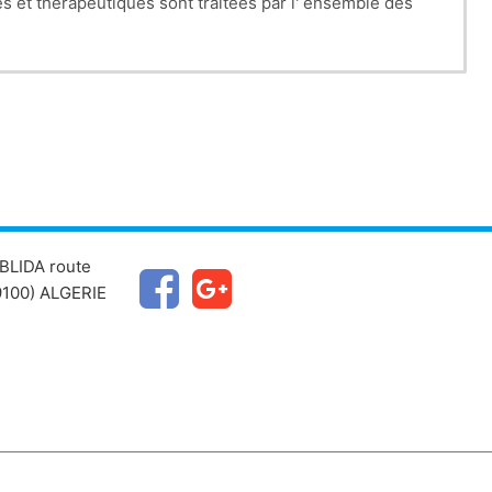
 et thérapeutiques sont traitées par l' ensemble des
BLIDA route
100) ALGERIE