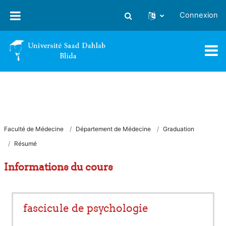
Passer au contenu principal
Connexion
Activer/désactiver la saisie
Faculté de Médecine
Département de Médecine
Graduation
Résumé
Informations du cours
fascicule de psychologie