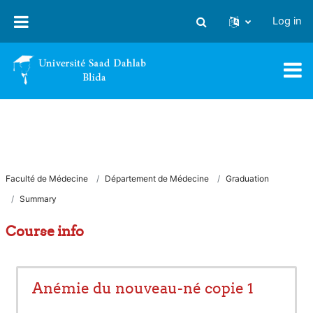
Skip to main content
Log in
Toggle search input
Faculté de Médecine
Département de Médecine
Graduation
Summary
Course info
Anémie du nouveau-né copie 1