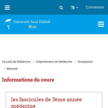
Passer au contenu principal
Connexion
Activer/désactiver la saisie
Faculté de Médecine
Département de Médecine
Graduation
Résumé
Informations du cours
les fascicules de 3ème année
médecine