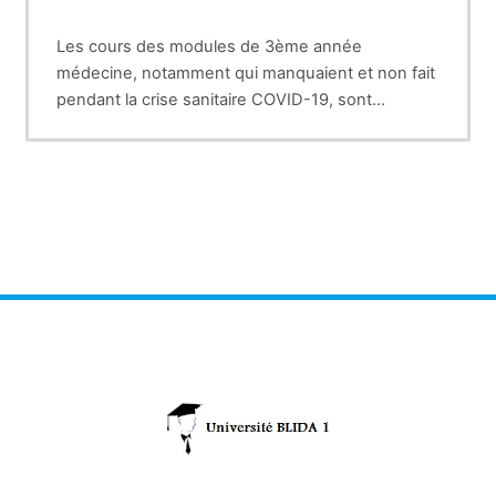
Les cours des modules de 3ème année
médecine, notamment qui manquaient et non fait
pendant la crise sanitaire COVID-19, sont
disponibles sur des supports pédagogiques de
pour les étudiants du cycle clinique en graduation
l'année 2019-2020
(3ème année médecine.