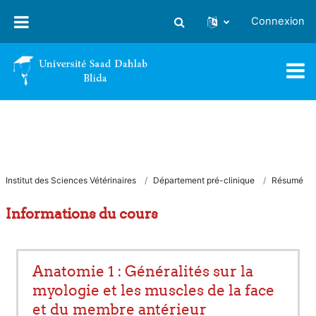
Passer au contenu principal
Connexion
Activer/désactiver la saisie
Institut des Sciences Vétérinaires
Département pré-clinique
Résumé
Informations du cours
Anatomie 1 : Généralités sur la
myologie et les muscles de la face
et du membre antérieur