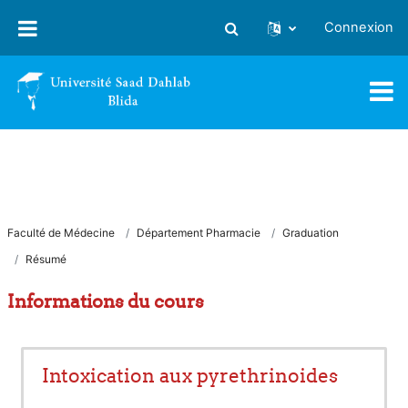
Passer au contenu principal
Connexion
Activer/désactiver la saisie
Faculté de Médecine
Département Pharmacie
Graduation
Résumé
Informations du cours
Intoxication aux pyrethrinoides