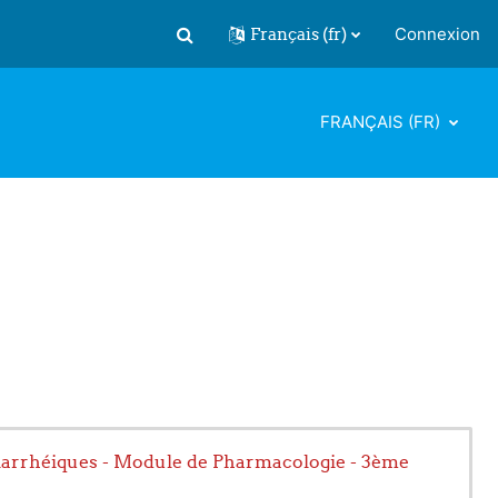
Français ‎(fr)‎
Connexion
Activer/désactiver la saisie de recherch
FRANÇAIS ‎(FR)‎
idiarrhéiques - Module de Pharmacologie - 3ème