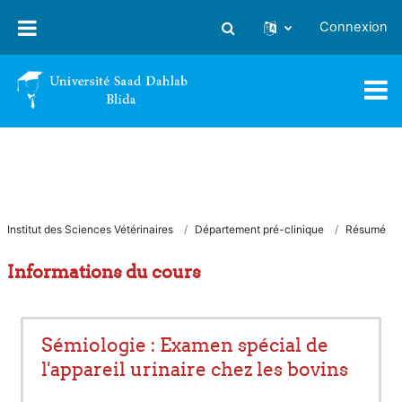
Passer au contenu principal
Connexion
Activer/désactiver la saisie
Institut des Sciences Vétérinaires
Département pré-clinique
Résumé
Informations du cours
Sémiologie : Examen spécial de
l'appareil urinaire chez les bovins