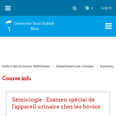
Skip to main content
Log in
Toggle search input
Institut des Sciences Vétérinaires
Département pré-clinique
Summary
Course info
Sémiologie : Examen spécial de
l'appareil urinaire chez les bovins