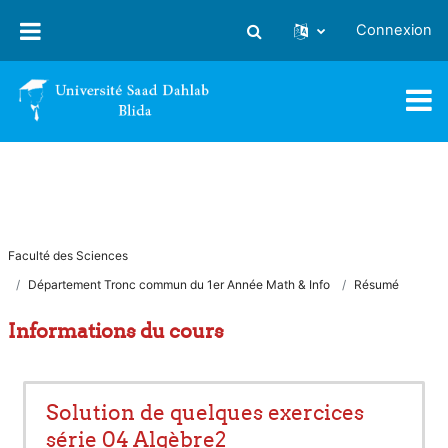
Passer au contenu principal
Connexion
Activer/désactiver la saisie
Faculté des Sciences
Département Tronc commun du 1er Année Math & Info
Résumé
Informations du cours
Solution de quelques exercices
série 04 Algèbre2