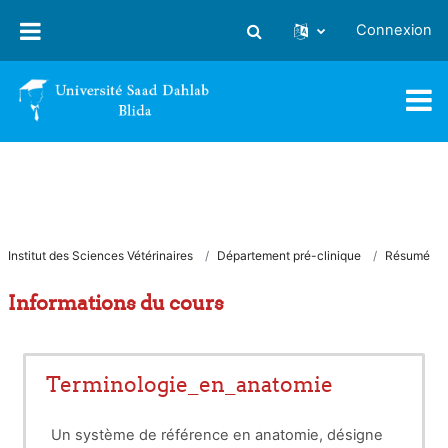
Passer au contenu principal
Connexion
Activer/désactiver la saisie
Institut des Sciences Vétérinaires
Département pré-clinique
Résumé
Informations du cours
Terminologie_en_anatomie
Un système de référence en anatomie, désigne