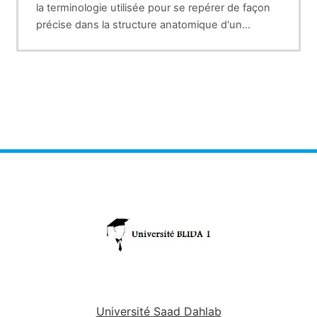
la terminologie utilisée pour se repérer de façon
précise dans la structure anatomique d'un
organise. Un système de référence anatomique
repose sur un ensemble de plans et d'axes
définis par rapport à la position standard de
l'organisme décrit. Par exemple, on utilise cette
terminologie pour indiquer l'orientation des coupe
histologiquesou des vues utilisées dans les
schémas et images médicale en médecine à
partir de la
position
,
c'est-à-dire lorsque le sujet
est debout face à l'observateur.
Université Saad Dahlab