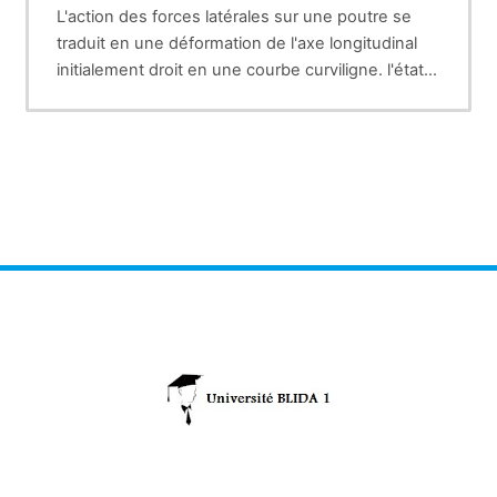
L'action des forces latérales sur une poutre se
traduit en une déformation de l'axe longitudinal
initialement droit en une courbe curviligne. l'état
d'une section de poutre ou de toutes les
composantes des efforts internes, seule un effort
tranchant et un moment fléchissant connu par la
flexion simple
. Une autre condition est que les
axes de rotation de moment fléchissant doit être
un axe principal d'inertie. Lorsque l'effort
tranchant est nul, la sollicitation devient une
flexion pure.