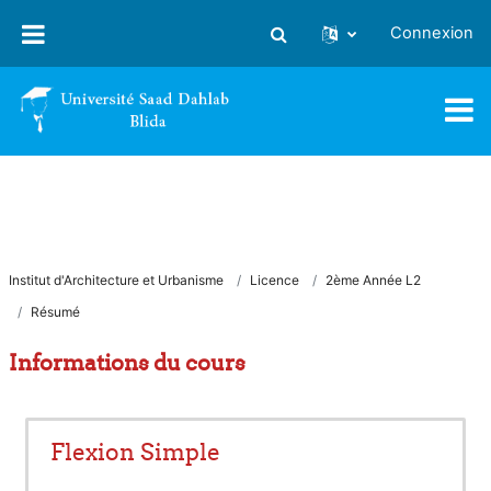
Passer au contenu principal
Connexion
Activer/désactiver la saisie
Institut d'Architecture et Urbanisme
Licence
2ème Année L2
Résumé
Informations du cours
Flexion Simple