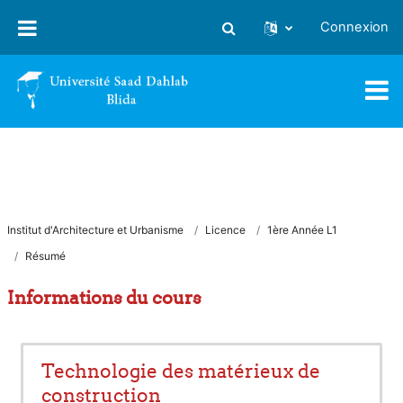
Passer au contenu principal
Connexion
Activer/désactiver la saisie
Institut d'Architecture et Urbanisme
Licence
1ère Année L1
Résumé
Informations du cours
Technologie des matérieux de
construction