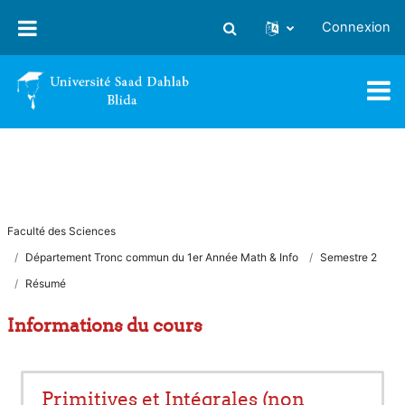
Passer au contenu principal
Connexion
Activer/désactiver la saisie
Faculté des Sciences
Département Tronc commun du 1er Année Math & Info
Semestre 2
Résumé
Informations du cours
Primitives et Intégrales (non