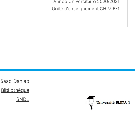
Blida 1 Année Universitaire 2020/2021
Unité d’enseignement CHIMIE-1
Série d’exercices N°1
sotope, nombre de masse, numéro atomique, nucléons.
1.
Soient les éléments suivants :
2.
a.
Donner le nombre de protons, neutrons et électrons.
+
24
+2
35
-
31
-3
16
Na
Mg
Cl
P
11
12
17
15
.
Donner la composition nucléaire des éléments suivants :
57
29
4
He
Fe
Si
2
26
14
é Saad Dahlab
c.
Identifier les isotopes.
Bibliothèque
*Donner les définitions suivantes
3.
SNDL
a.
Définir l’unité de masse atomique u.m.a.
b.
Donner l’équivalent énergétique d’un u.m.a.
c.
Donner la masse du proton et neutron en u.m.a
– 27
– 27
mp= 1.6725.10
Kg mn= 1.6748.10
Kg