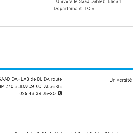
Université Saad Dahleb. 
Département TC ST 
Définir les notions suivantes : atome, nucléide, i
8
8
40
56
23
O
O
O
Ca
Fe
8
17
18
20
26
b
 SAAD DAHLAB de BLIDA route
Universit
P 270 BLIDA(09100) ALGERIE
025.43.38.25-30