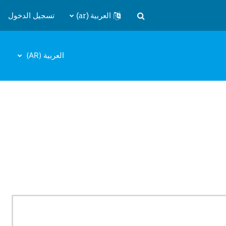
العربية ‎(ar)‎
تسجيل الدخول
تبديل إدخال البحث
العربية ‎(AR)‎