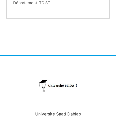
Département TC ST Unité d’en
Série d’exercices N
1.
Définir les notions suivantes : atome, nucléide, i
nucléons.
2.
Soient les éléments suivants :
a.
Donner le nombre de protons, neutrons et électron
16
8
8
40
56
23
O
O
O
Ca
Fe
Na
8
17
18
20
26
11
b.
Donner la composition nucléaire des éléments suiva
4
57
29
He
Fe
Si
2
26
14
c.
Identifier les isotopes.
3.
*Donner les définitions suivantes
a.
Définir l’unité de masse atomique u.m.a.
b.
Donner l’équivalent énergétique d’un u.m.a.
c.
Donner la masse du proton et neutron en u.m.a
– 27
– 27
mp= 1.6725.10
Kg mn= 1.6748.10
Kg
Université Saad Dahlab