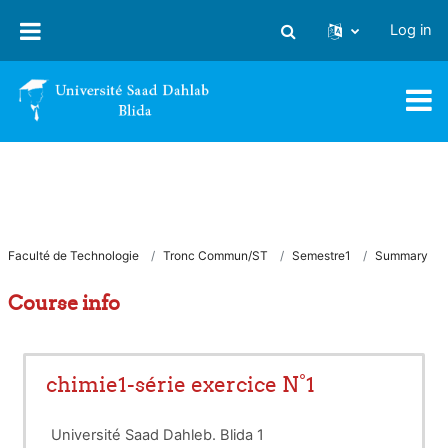
Skip to main content
Log in
Toggle search input
Faculté de Technologie
Tronc Commun/ST
Semestre1
Summary
Course info
chimie1-série exercice N°1
Université Saad Dahleb. Blida 1 Année