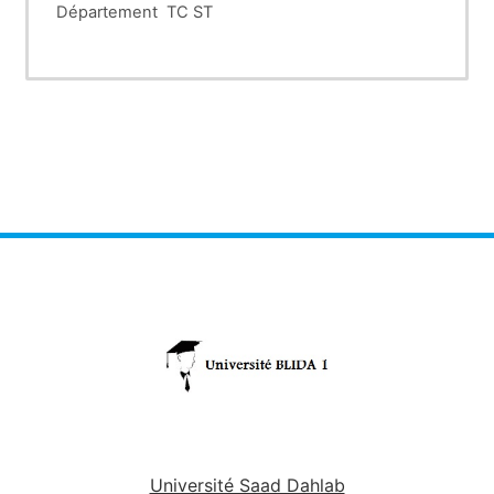
Département TC ST Unité d’en
Série d’exercices N
1.
Définir les notions suivantes : atome, nucléide, i
nucléons.
2.
Soient les éléments suivants :
a.
Donner le nombre de protons, neutrons et électron
16
8
8
40
56
23
O
O
O
Ca
Fe
Na
8
17
18
20
26
11
b.
Donner la composition nucléaire des éléments suiva
4
57
29
He
Fe
Si
2
26
14
c.
Identifier les isotopes.
3.
*Donner les définitions suivantes
a.
Définir l’unité de masse atomique u.m.a.
b.
Donner l’équivalent énergétique d’un u.m.a.
c.
Donner la masse du proton et neutron en u.m.a
– 27
– 27
mp= 1.6725.10
Kg mn= 1.6748.10
Kg
Université Saad Dahlab