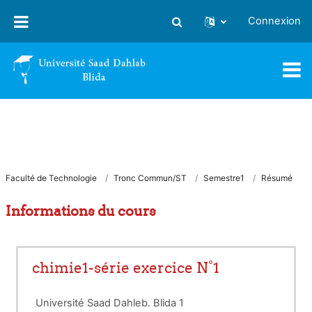
Passer au contenu principal
Connexion
Activer/désactiver la saisie
Faculté de Technologie
Tronc Commun/ST
Semestre1
Résumé
Informations du cours
chimie1-série exercice N°1
Université Saad Dahleb. Blida 1 Année