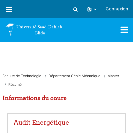
Passer au contenu principal
Connexion
Activer/désactiver la saisie
Faculté de Technologie
Département Génie Mécanique
Master
Résumé
Informations du cours
Audit Energétique