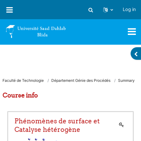
Skip to main content
Log in
Toggle search input
OP
Faculté de Technologie
Département Génie des Procédés
Summary
Course info
Phénomènes de surface et
Catalyse hétérogène