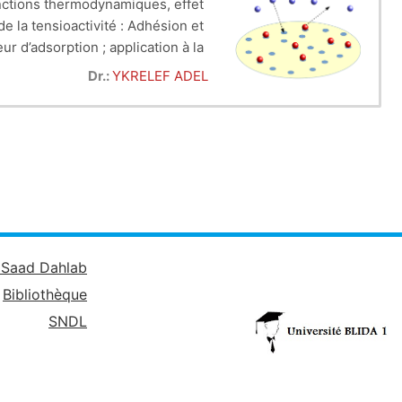
onctions thermodynamiques, effet
e la tensioactivité : Adhésion et
r d’adsorption ; application à la
lich. Introduction et généralités
Cycle du cours - Premier cycle
Dr.:
YKRELEF ADEL
 caractérisations, classification.
é Saad Dahlab
Bibliothèque
SNDL