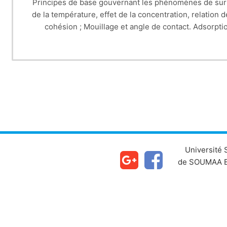
Principes de base gouvernant les phénomènes de surfa
de la température, effet de la concentration, relation 
cohésion ; Mouillage et angle de contact. Adsorpti
détermination de la surface d’un solide. Equilibres de
Université
de SOUMAA B