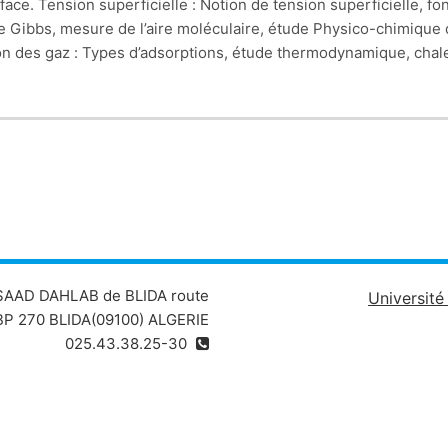
ce. Tension superficielle : Notion de tension superficielle, f
de Gibbs, mesure de l’aire moléculaire, étude Physico-chimique d
on des gaz : Types d’adsorptions, étude thermodynamique, chaleu
 chimisorption des gaz : Modèles de Langmuir, Temkin, et Freund
sur les catalyseurs : Méthodes de préparation,
 SAAD DAHLAB de BLIDA route
Universit
P 270 BLIDA(09100) ALGERIE
025.43.38.25-30