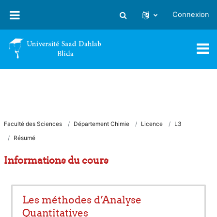
Passer au contenu principal
Connexion
Activer/désactiver la saisie
Faculté des Sciences
Département Chimie
Licence
L3
Résumé
Informations du cours
Les méthodes d’Analyse
Quantitatives