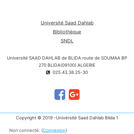
Université Saad Dahlab
Pour la clé d’accès Veuillez me con
Bibliothèque
SNDL
Université SAAD DAHLAB de BLIDA route de SOUMAA BP
270 BLIDA(09100) ALGERIE
025.43.38.25-30
Copyright © 2019 -Univérsité Saad Dahlab Blida 1
Non connecté. (
Connexion
)